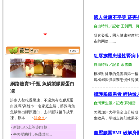
國人健康不平等 菸害
自由時報／記者 王昶閔、
研究發現，國人健康程度的
市的兩倍........
紅唇族罹患慢性腎病 
自由時報／記者 余雪蘭
檳榔對健康的危害再添一樁！
嚼檳榔習慣者罹患慢性腎臟病機率
網路熱賣3千瓶 魚鱗製膠原蛋白
凍
攝護腺癌患者 輕快散
許多人都吃過果凍，不過您有吃膠原蛋
台灣新生報／記者 蘇湘雲
白凍嗎?高雄市一名家庭主婦，將深海魚
魚鱗熬出膠原蛋白，去掉腥味後作成果
美國加州大學舊金山分校研
凍，原本.......<
詳全文
>
生效果，平穩走路則效果不大。..
‧
新鮮CAS上等赤肉 擄...
血壓腰圍BMI 破解身
‧
牛蒡變助排 5色蔬菜味...