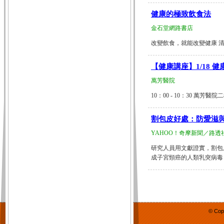
健康的極致飲食法
金石堂網路書店
改變飲食，就能改變健康 清貴
【健康講座】1/18 
萬芳醫院
10：00 - 10：30 萬芳醫院二
割包皮好處：防愛滋
YAHOO！奇摩新聞／路透
研究人員用文獻證實，割包
成子宮頸癌的人類乳突病毒（HPV
© Cop