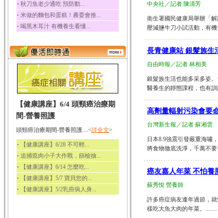
‧
秋刀魚老少通吃 預防動...
中央社／記者 陳清芳
‧
米做的麵包和蛋糕！農委會推...
衛生署國民健康局舉辦「解
‧
喝黑木耳汁 有機養生看懂...
壓減鹽牛刀小試活動，有機會獲得
長青健康站 銀髮族生
自由時報／記者 林相美
銀髮族生活也能多采多姿。
醫養生的靜態課程，也有訓練肌
【健康講座】6/4 頭頸癌治療期
高劑量輻射污染會要命
間-營養照護
台灣新生報／記者 蘇湘雲
頭頸癌治療期間-營養照護....<
詳全文
>
日本8.9強震引發嚴重海
‧
【健康講座】6/28 不可輕...
將食物徹底洗淨，千萬不要食用
‧
追捕瘜肉小子大作戰，篩檢抽...
‧
【健康講座】6/14 怎麼吃...
癌友嘉人年菜 不怕養
‧
【健康講座】5/7 寶貝您的...
蘇秀悅 營養師
‧
【健康講座】5/2乳癌病人身...
許多癌症病友逢年過節，就
樣吃大魚大肉的年菜。........