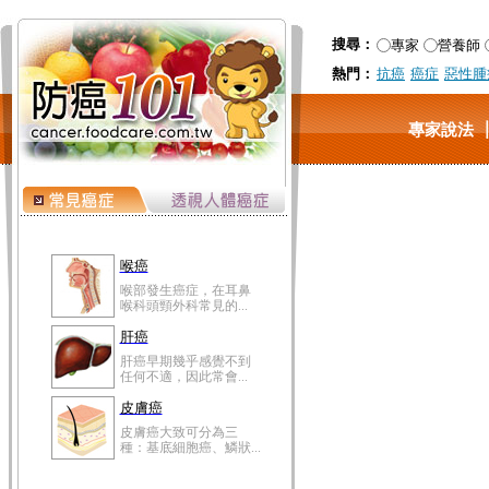
搜尋：
專家
營養師
熱門：
抗癌
癌症
惡性腫
專家說法
喉癌
喉部發生癌症，在耳鼻
喉科頭頸外科常見的...
肝癌
肝癌早期幾乎感覺不到
任何不適，因此常會...
皮膚癌
皮膚癌大致可分為三
種：基底細胞癌、鱗狀...