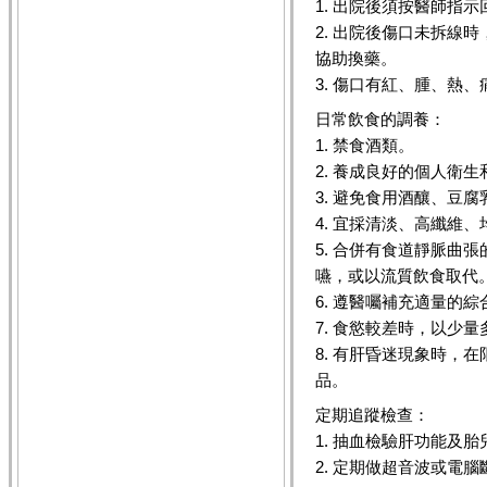
1. 出院後須按醫師指
2. 出院後傷口未拆線
協助換藥。
3. 傷口有紅、腫、熱
日常飲食的調養：
1. 禁食酒類。
2. 養成良好的個人衛
3. 避免食用酒釀、豆
4. 宜採清淡、高纖維
5. 合併有食道靜脈曲
嚥，或以流質飲食取代
6. 遵醫囑補充適量的
7. 食慾較差時，以少
8. 有肝昏迷現象時，
品。
定期追蹤檢查：
1. 抽血檢驗肝功能及
2. 定期做超音波或電