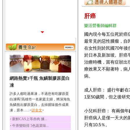
肝癌
樂活營養師編輯群
國內現今每五位死於癌
最常見的惡性腫瘤，自
在女性則於民國70年
於日本及新加坡。肝癌
治療時機，當有症狀出
療效果又不顯著時，病
病。
網路熱賣3千瓶 魚鱗製膠原蛋白
凍
成人肝癌： 盛行年齡在
許多人都吃過果凍，不過您有吃膠原蛋
1至50歲間，但之後研究
白凍嗎?高雄市一名家庭主婦，將深海魚
魚鱗熬出膠原蛋白，去掉腥味後作成果
凍，原本.......<
詳全文
>
小兒科肝癌： 有兩個年齡
肝癌病人是僅一天大的
‧
新鮮CAS上等赤肉 擄...
只有10.5％。
‧
牛蒡變助排 5色蔬菜味...