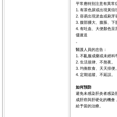
平常應特別注意有異常
1. 有茶色尿或出現黃
2. 容易出現淤血或刷
3. 腹部腫大、腹脹、
4. 有吐血、大便顏色
儘速送
。
醫護人員的忠告：
1. 不亂服成藥或未經
2. 生活規律、不熬夜。
3. 均衡飲食、天天排便
4. 定期追蹤、不延誤。
如何預防
避免未感染肝炎者感染
成肝癌與肝硬化的機會
給予當的治療。