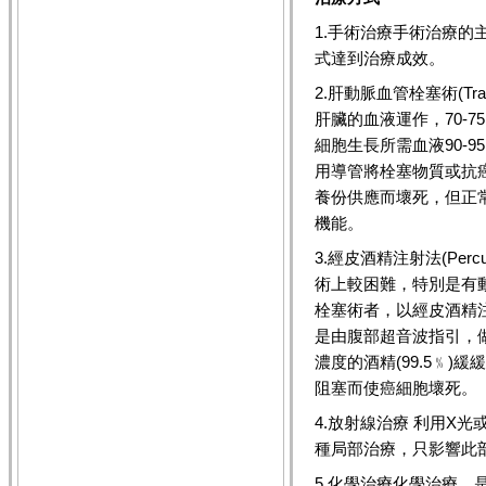
1.手術治療手術治療
式達到治療成效。
2.肝動脈血管栓塞術(Transcat
肝臟的血液運作，70-7
細胞生長所需血液90-
用導管將栓塞物質或抗
養份供應而壞死，但正
機能。
3.經皮酒精注射法(Percuta
術上較困難，特別是有
栓塞術者，以經皮酒精
是由腹部超音波指引，
濃度的酒精(99.5﹪
阻塞而使癌細胞壞死。
4.放射線治療 利用X
種局部治療，只影響此
5.化學治療化學治療，