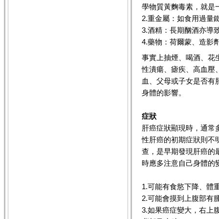
學物質黃麴毒素，就是
2.重金屬：如食用過量
3.酒精：長期酗酒亦導
4.藥物：荷爾蒙、造影
事實上抽煙、喝酒、花
性潰瘍、瘧疾、高血壓、
血、父母或子女是否有
身體的影響。
症狀
肝癌症狀顯現時，通常
性肝癌的初期症狀則不
查，是早期發現肝癌的
時應多注意自己身體的
1.可能有食慾下降、體
2.可能會摸到上腹部有
3.如果癌症變大，右