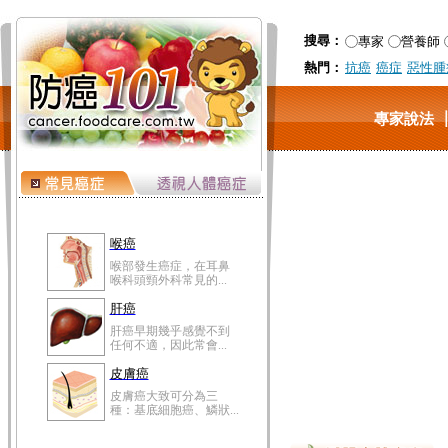
搜尋：
專家
營養師
熱門：
抗癌
癌症
惡性腫
專家說法
喉癌
喉部發生癌症，在耳鼻
喉科頭頸外科常見的...
肝癌
肝癌早期幾乎感覺不到
任何不適，因此常會...
皮膚癌
皮膚癌大致可分為三
種：基底細胞癌、鱗狀...