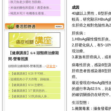
‧
秋刀魚老少通吃 預防動...
成因
‧
米做的麵包和蛋糕！農委會推...
40歲以上男性，B型
‧
喝黑木耳汁 有機養生看懂...
較高，研究顯示HBsA
生肝癌之相對危險性為
肝疾病：
1.HBsAg陽性慢性肝炎
2.肝硬化病人，有5~
現治療。
【健康講座】6/4 頭頸癌治療期
3.家族有肝癌病人，或
間-營養照護
病毒性肝炎，感染B型及
頭頸癌治療期間-營養照護....<
詳全文
>
肝癌患者曾感染過B型肝
‧
【健康講座】6/28 不可輕...
癌。
‧
追捕瘜肉小子大作戰，篩檢抽...
最近發現在HbsAg陰性的
‧
【健康講座】6/14 怎麼吃...
的盛行率為62.5％，比
‧
【健康講座】5/7 寶貝您的...
的確切關係仍在研究中
‧
【健康講座】5/2乳癌病人身...
生活型態：
1.黴菌毒素：攝食發