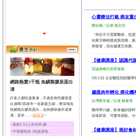
心靈療法打氣 癌友重
聯合報／記者 喻文玟
「癌症不只需要醫病，也需
化療又轉移變成第四期，後
再復發，現在健康又快樂。.....
【健康講座】認識代謝
宜誠鼎峰社區部落格
9月12日 台安醫院預防醫學部營養
網路熱賣3千瓶 魚鱗製膠原蛋白
凍
腸瘜肉年輕化 癌化機
許多人都吃過果凍，不過您有吃膠原蛋
台灣新生報／記者 蘇春瑛
白凍嗎?高雄市一名家庭主婦，將深海魚
魚鱗熬出膠原蛋白，去掉腥味後作成果
陳同學23歲，飲食偏好跟
凍，原本.......<
詳全文
>
珍珠奶茶、可樂等甜飲。今年
‧
新鮮CAS上等赤肉 擄...
【健康講座】挑好食
‧
牛蒡變助排 5色蔬菜味...