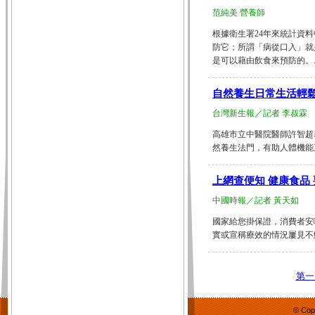
范純美 營養師
根據衛生署24年來統計資
防它；所謂「病從口入」就
是可以藉由飲食來預防的。.....
自然養生日常生活輕
台灣新生報／記者 李叔霖
高雄市立中醫院醫師許智超
然養生法門，有助人體機能正常
上網查便知 健康食品
中國時報／記者 黃天如
國家給您掛保證，消費者安
實或宣稱療效的情況屢見不鮮，
第一
© Cop