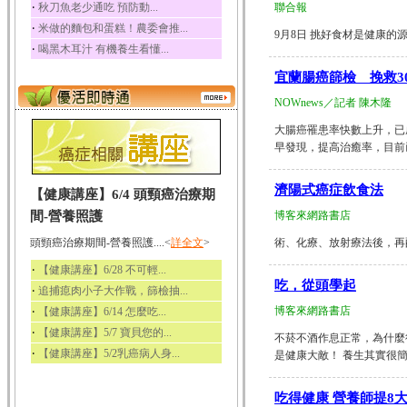
‧
秋刀魚老少通吃 預防動...
聯合報
‧
米做的麵包和蛋糕！農委會推...
9月8日 挑好食材是健康的源頭...
‧
喝黑木耳汁 有機養生看懂...
宜蘭腸癌篩檢 挽救3
NOWnews／記者 陳木隆
大腸癌罹患率快數上升，已
早發現，提高治癒率，目前已經挽救
濟陽式癌症飲食法
【健康講座】6/4 頭頸癌治療期
間-營養照護
博客來網路書店
頭頸癌治療期間-營養照護....<
詳全文
>
術、化療、放射療法後，再配合
‧
【健康講座】6/28 不可輕...
吃，從頭學起
‧
追捕瘜肉小子大作戰，篩檢抽...
‧
博客來網路書店
【健康講座】6/14 怎麼吃...
‧
【健康講座】5/7 寶貝您的...
不菸不酒作息正常，為什麼
‧
【健康講座】5/2乳癌病人身...
是健康大敵！ 養生其實很簡單，
吃得健康 營養師提8