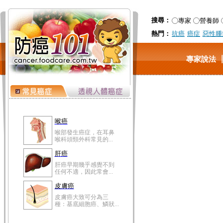
搜尋：
專家
營養師
熱門：
抗癌
癌症
惡性腫
專家說法
喉癌
喉部發生癌症，在耳鼻
喉科頭頸外科常見的...
肝癌
肝癌早期幾乎感覺不到
任何不適，因此常會...
皮膚癌
皮膚癌大致可分為三
種：基底細胞癌、鱗狀...