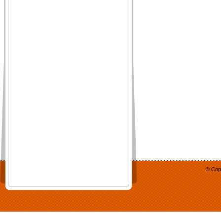
© Cop