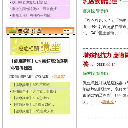
乳癌飲食記住：
‧
秋刀魚老少通吃 預防動...
‧
米做的麵包和蛋糕！農委會推...
蘇秀悅 營養師
‧
喝黑木耳汁 有機養生看懂...
「可不可以吃？」「怎麼
查，98%乳癌病患在罹
忌，54%體重減輕。........
增強抵抗力 應適
【健康講座】6/4 頭頸癌治療期
養
/ 2009.09.14
間-營養照護
蘇秀悅 營養師
頭頸癌治療期間-營養照護....<
詳全文
>
嚴重急性呼吸道症候群（
‧
【健康講座】6/28 不可輕...
能從增加抵抗力、免疫力
‧
追捕瘜肉小子大作戰，篩檢抽...
取適當的蛋白質、維生素
‧
【健康講座】6/14 怎麼吃...
力。........<
詳全文
>
‧
【健康講座】5/7 寶貝您的...
‧
【健康講座】5/2乳癌病人身...