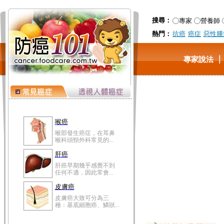
搜尋：
專家
營養師
熱門：
抗癌
癌症
惡性腫
專家說法
喉癌
喉部發生癌症，在耳鼻
喉科頭頸外科常見的...
肝癌
肝癌早期幾乎感覺不到
任何不適，因此常會...
皮膚癌
皮膚癌大致可分為三
種：基底細胞癌、鱗狀...