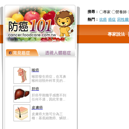
搜尋：
專家
營養師
熱門：
抗癌
癌症
惡性腫
專家說法
喉癌
喉部發生癌症，在耳鼻
喉科頭頸外科常見的...
肝癌
肝癌早期幾乎感覺不到
任何不適，因此常會...
皮膚癌
皮膚癌大致可分為三
種：基底細胞癌、鱗狀...