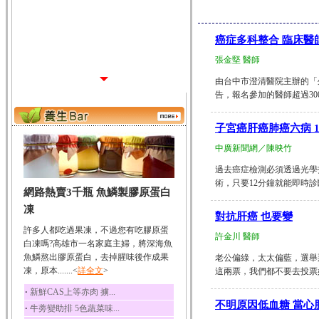
癌症多科整合 臨床醫
張金堅 醫師
由台中市澄清醫院主辦的「
告，報名參加的醫師超過300人
子宮癌肝癌肺癌六病 
中廣新聞網／陳映竹
過去癌症檢測必須透過光學
術，只要12分鐘就能即時診斷
網路熱賣3千瓶 魚鱗製膠原蛋白
凍
對抗肝癌 也要變
許多人都吃過果凍，不過您有吃膠原蛋
許金川 醫師
白凍嗎?高雄市一名家庭主婦，將深海魚
魚鱗熬出膠原蛋白，去掉腥味後作成果
老公偏綠，太太偏藍，選舉
凍，原本.......<
詳全文
>
這兩票，我們都不要去投票好了！」
‧
新鮮CAS上等赤肉 擄...
不明原因低血糖 當心
‧
牛蒡變助排 5色蔬菜味...