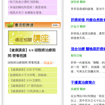
‧
秋刀魚老少通吃 預防動...
謝安慈 醫師
‧
米做的麵包和蛋糕！農委會推...
常常容易感到疲倦、冒冷汗，甚
‧
喝黑木耳汁 有機養生看懂...
肝癌術後 均衝自然飲
許金川 醫師
肝癌病人接受治療後，通常
術後會升高........
混合治療 醫晚期肝癌
【健康講座】6/4 頭頸癌治療期
間-營養照護
都市日報
頭頸癌治療期間-營養照護....<
詳全文
>
肝癌一向被視為「難醫」的
於一些「棘手」 的個案，
‧
【健康講座】6/28 不可輕...
後，可再次打高爾夫球。......
‧
追捕瘜肉小子大作戰，篩檢抽...
‧
【健康講座】6/14 怎麼吃...
干擾素治療簡介
‧
【健康講座】5/7 寶貝您的...
吳建賢 醫師
‧
【健康講座】5/2乳癌病人身...
在台灣自1982年開始「
以上，其中百分之七十以上