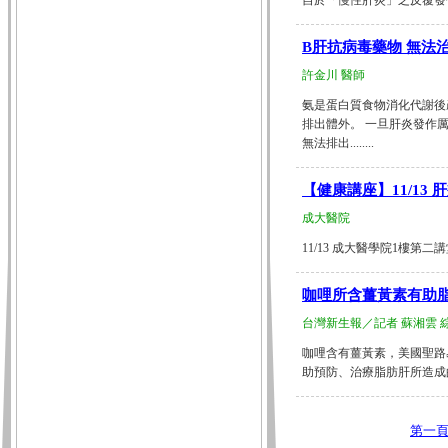
自於「慢性肝炎」之反覆發作，
B肝抗病毒藥物 無法
許金川 醫師
氨是蛋白質食物消化代謝後
排出體外。 一旦肝炎發作
無法排出........
【健康講座】11/13
成大醫院
11/13 成大醫學院1樓第二講堂...
咖哩所含薑黃素有助
台灣新生報／記者 蘇湘雲 
咖哩含有薑黃素，美國聖路
助預防、治療脂肪肝所造成的肝臟
第一