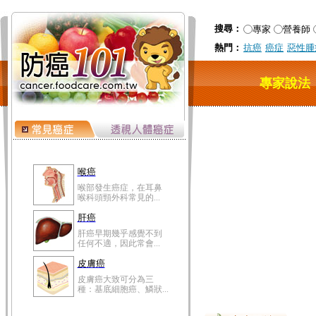
搜尋：
專家
營養師
熱門：
抗癌
癌症
惡性腫
專家說法
喉癌
喉部發生癌症，在耳鼻
喉科頭頸外科常見的...
肝癌
肝癌早期幾乎感覺不到
任何不適，因此常會...
皮膚癌
皮膚癌大致可分為三
種：基底細胞癌、鱗狀...