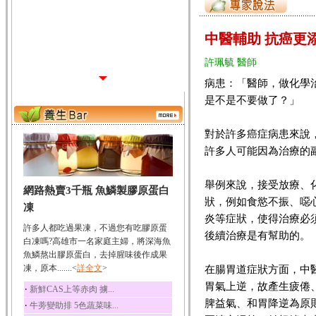
中醫輔助 抗癌更
許珮毓 醫師
病患：「醫師，做化學
是不是不要做了？」
對於許多癌症病患來說
許多人可能因為治療的
舉例來說，接受放療、
網路熱賣3千瓶 魚鱗製膠原蛋白
狀，例如食慾不振、噁
凍
炎等症狀，使得治療必
許多人都吃過果凍，不過您有吃膠原蛋
後續治療是有幫助的。
白凍嗎?高雄市一名家庭主婦，將深海魚
魚鱗熬出膠原蛋白，去掉腥味後作成果
凍，原本.......<
詳全文
>
在腸胃道症狀方面，中
胃氣上逆，故產生疲倦
‧
新鮮CAS上等赤肉 擄...
脾益氣、和胃降逆為原
‧
牛蒡變助排 5色蔬菜味...