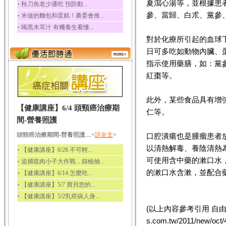
夏瀉心湯等，並根據患
‧
秋刀魚老少通吃 預防動...
參、當歸、白朮、黨參
‧
米做的麵包和蛋糕！農委會推...
‧
喝黑木耳汁 有機養生看懂...
對於化療所引起的血球
日可多吃如動物內臟、
指示使用藥膳，如：黨
紅棗等。
此外，某些食品具有增
【健康講座】6/4 頭頸癌治療期
仁等。
間-營養照護
頭頸癌治療期間-營養照護....<
詳全文
>
口腔潰瘍也是腫瘤患者
以清熱解毒、養陰清熱
‧
【健康講座】6/28 不可輕...
可使用含中藥的漱口水
‧
追捕瘜肉小子大作戰，篩檢抽...
的漱口水含漱，並配合
‧
【健康講座】6/14 怎麼吃...
‧
【健康講座】5/7 寶貝您的...
‧
【健康講座】5/2乳癌病人身...
(以上內容參考引用 自由時報／許
s.com.tw/2011/new/