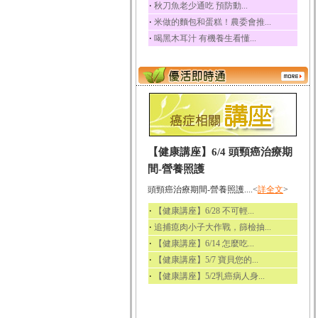
‧
秋刀魚老少通吃 預防動...
‧
米做的麵包和蛋糕！農委會推...
‧
喝黑木耳汁 有機養生看懂...
【健康講座】6/4 頭頸癌治療期
間-營養照護
頭頸癌治療期間-營養照護....<
詳全文
>
‧
【健康講座】6/28 不可輕...
‧
追捕瘜肉小子大作戰，篩檢抽...
‧
【健康講座】6/14 怎麼吃...
‧
【健康講座】5/7 寶貝您的...
‧
【健康講座】5/2乳癌病人身...