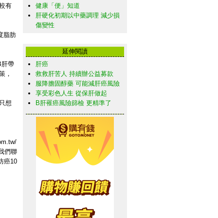
較有
健康「便」知道
肝硬化初期以中藥調理 減少損
傷變性
度脂肪
延伸閱讀
B肝帶
肝癌
策，
救救肝苦人 持續辦公益募款
服降膽固醇藥 可能減肝癌風險
享受彩色人生 從保肝做起
只想
B肝罹癌風險篩檢 更精準了
m.tw/
與我們聯
防癌10