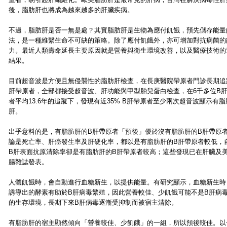
後，脂肪肝也將成為越來越多的肝臟疾病。
不過，脂肪肝是否一無是處？其實脂肪肝是生物為應付飢餓，預先儲存能量
法，是一種維繫生命不可缺的策略。除了應付飢餓外，亦可增加對抗病菌的
力。最近人類壽命延長主要原因就是營養與衛生環境改善，以及醫療技術的
結果。
目前超音波是方便且無侵襲性的脂肪肝檢查，在長庚醫院帶原者門診長期追
肝帶原者，全部都接受超音波、肝功能與甲型胎兒蛋白檢查，在6千多位B
者平均13.6年的追蹤下，發現有近35% B肝帶原者至少兩次超音波顯示有脂
肝。
出乎意料的是，有脂肪肝的B肝帶原者「預後」優於沒有脂肪肝的B肝帶原
論是死亡率、肝癌發生率及肝硬化率，都以是有脂肪肝的B肝帶原者較低，
B肝表面抗原清除率卻是有脂肪肝的B肝帶原者較高；這些發現已在肝臟及
腸雜誌發表。
人體飢餓時，會自動進行血糖新生，以提供能量。有研究顯示，血糖新生時
誘導出的酵素有助於B肝病毒繁殖，因此營養較佳、少飢餓可能不是B肝病
的生存環境，長期下來B肝病毒逐漸受抑制而被宿主清除。
有脂肪肝的宿主顯然傾向「營養較佳、少飢餓」的一組，所以預後較佳。以