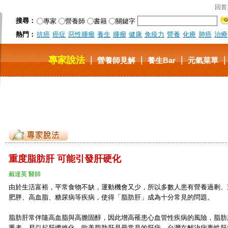
回首
搜尋：
專家
營養師
書籍
關鍵字
熱門：
抗癌
癌症
惡性腫瘤
養生
腫瘤
健康
免疫力
營養
化療
肺癌
治療
專家說法
｜
｜
｜
營養師見解
養生Bar
元氣菜單
重度脂肪肝 可能引發肝硬化
戴達英 醫師
由於生活富裕，平常食物不缺，運動機會又少，所以多數人患有營養過剩、
肥胖、高血脂、糖尿病等疾病，使得「脂肪肝」成為十分常見的問題。
脂肪肝常伴隨高血脂與高膽固醇，因此增高罹患心血管性疾病的風險，脂肪
重者，易引起肝纖維化。歐美脂肪肝是最常見的肝病，台灣在解決病毒性肝