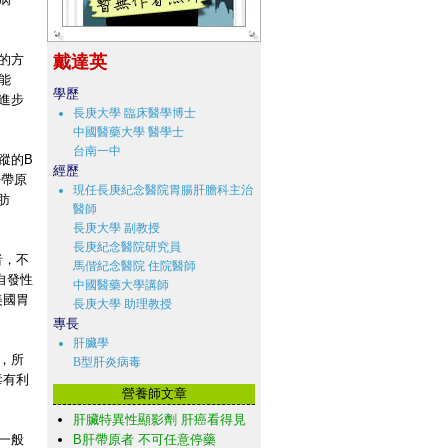
的方
戴達英
能
學歷
進步
長庚大學 臨床醫學博士
中國醫藥大學 醫學士
台南一中
蹤的B
經歷
肝帶原
現任長庚紀念醫院胃腸肝膽科主治
肪
醫師
長庚大學 副教授
長庚紀念醫院研究員
者，不
馬偕紀念醫院 住院醫師
自發性
中國醫藥大學講師
美國胃
長庚大學 助理教授
專長
肝臟學
，所
B型肝炎病毒
毒有利
營養師文章
肝臟特異性顯影劑 肝癌看得見
一般
B肝帶原者 不可任意停藥