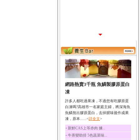
網路熱賣3千瓶 魚鱗製膠原蛋白
凍
許多人都吃過果凍，不過您有吃膠原蛋
白凍嗎?高雄市一名家庭主婦，將深海魚
魚鱗熬出膠原蛋白，去掉腥味後作成果
凍，原本.......<
詳全文
>
‧
新鮮CAS上等赤肉 擄...
‧
牛蒡變助排 5色蔬菜味...