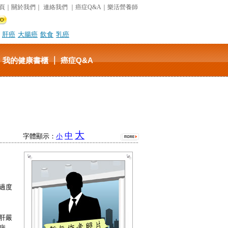
頁
｜
關於我們
｜
連絡我們
｜
癌症Q&A
｜
樂活營養師
肝癌
大腸癌
飲食
乳癌
｜
｜
我的健康書櫃
癌症Q&A
大
中
字體顯示：
小
過度
肝嚴
病