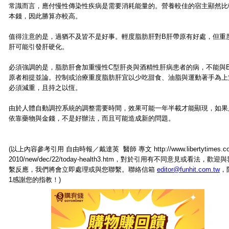
常識而言，應付慢性傳染性疾病是需要消耗能量的。營養較佳的宿主顯然比
本錢，因此勝算亦較高。
值得注意的是，過猶不及皆不是好事。輕度脂肪肝對B肝帶原有好處，但重
肝可能引發肝硬化。
必須強調的是，脂肪肝會加重慢性C型肝炎與酒精性肝病患者的病，不能與
原者相提並論。控制或治療重度脂肪肝宜以少吃甜食、油脂與運動著手為上
必須減重，且持之以恆。
由於人體自動調控系統的調整需要時間，效果可能一年半載才能顯現，如果
依靠藥物與金錢，不是好辦法，而且可能造成新的問題。
(以上內容參考引用 自由時報／戴達英 醫師 專文 http://www.libertytimes.co
2010/new/dec/22/today-health3.htm，對於引用有不同意見或看法，歡迎
繫反應，我們將會立即處理或與您聯繫。聯絡信箱
editor@funhit.com.tw
，
1感謝您的指教！)