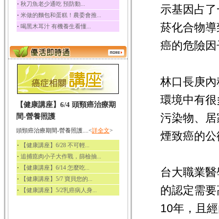
‧
秋刀魚老少通吃 預防動...
示基因占了
‧
米做的麵包和蛋糕！農委會推...
菸化合物導
‧
喝黑木耳汁 有機養生看懂...
癌的危險因
林口長庚內
環境中有很
【健康講座】6/4 頭頸癌治療期
污染物、居
間-營養照護
頭頸癌治療期間-營養照護....<
詳全文
>
煙致癌的公
‧
【健康講座】6/28 不可輕...
‧
追捕瘜肉小子大作戰，篩檢抽...
‧
【健康講座】6/14 怎麼吃...
台大職業醫
‧
【健康講座】5/7 寶貝您的...
的認定需要
‧
【健康講座】5/2乳癌病人身...
10年，且