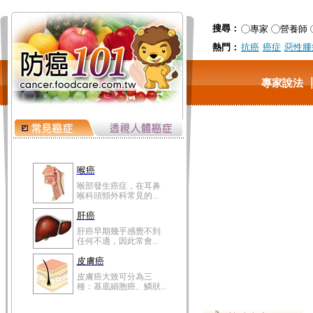
搜尋：
專家
營養師
熱門：
抗癌
癌症
惡性腫
專家說法
喉癌
喉部發生癌症，在耳鼻
喉科頭頸外科常見的...
肝癌
肝癌早期幾乎感覺不到
任何不適，因此常會...
皮膚癌
皮膚癌大致可分為三
種：基底細胞癌、鱗狀...