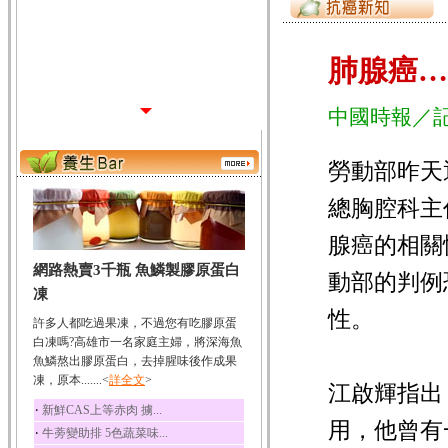
肺腺癌…
中國時報／記
勞動部昨天
總胸腔科主
腺癌的相關
網路熱賣3千瓶 魚鱗製膠原蛋白
動部的判例
凍
性。
許多人都吃過果凍，不過您有吃膠原蛋
白凍嗎?高雄市一名家庭主婦，將深海魚
魚鱗熬出膠原蛋白，去掉腥味後作成果
凍，原本.......<
詳全文
>
江啟輝指出
‧
新鮮CAS上等赤肉 擄...
用，他曾有
‧
牛蒡變助排 5色蔬菜味...