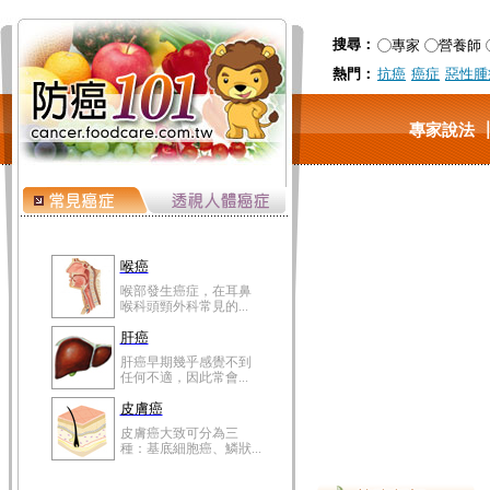
搜尋：
專家
營養師
熱門：
抗癌
癌症
惡性腫
專家說法
喉癌
喉部發生癌症，在耳鼻
喉科頭頸外科常見的...
肝癌
肝癌早期幾乎感覺不到
任何不適，因此常會...
皮膚癌
皮膚癌大致可分為三
種：基底細胞癌、鱗狀...