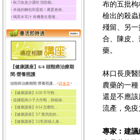
‧
布的五批枸
秋刀魚老少通吃 預防動...
‧
米做的麵包和蛋糕！農委會推...
檢出的殺蟲
‧
喝黑木耳汁 有機養生看懂...
殘留、另一
合、陳皮、
藥。
【健康講座】6/4 頭頸癌治療期
林口長庚醫
間-營養照護
農藥的一種
頭頸癌治療期間-營養照護....<
詳全文
>
‧
【健康講座】6/28 不可輕...
還是不應該
‧
追捕瘜肉小子大作戰，篩檢抽...
流產，免疫
‧
【健康講座】6/14 怎麼吃...
‧
【健康講座】5/7 寶貝您的...
‧
【健康講座】5/2乳癌病人身...
專家︰建議