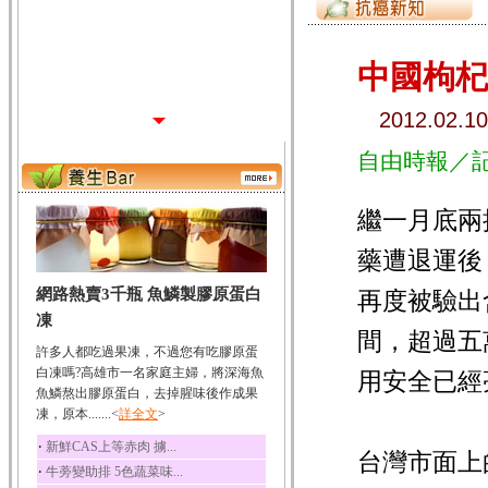
中國枸杞
2012.02.10
自由時報／記
繼一月底兩
藥遭退運後
網路熱賣3千瓶 魚鱗製膠原蛋白
再度被驗出
凍
間，超過五
許多人都吃過果凍，不過您有吃膠原蛋
白凍嗎?高雄市一名家庭主婦，將深海魚
用安全已經
魚鱗熬出膠原蛋白，去掉腥味後作成果
凍，原本.......<
詳全文
>
‧
新鮮CAS上等赤肉 擄...
台灣市面上
‧
牛蒡變助排 5色蔬菜味...