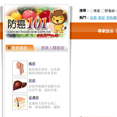
搜尋：
專家
營養師
熱門：
抗癌
癌症
惡性腫
專家說法
喉癌
喉部發生癌症，在耳鼻
喉科頭頸外科常見的...
肝癌
肝癌早期幾乎感覺不到
任何不適，因此常會...
皮膚癌
皮膚癌大致可分為三
種：基底細胞癌、鱗狀...