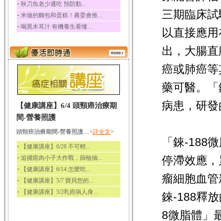
‧
秋刀魚老少通吃 預防動...
三期臨床試
‧
米做的麵包和蛋糕！農委會推...
‧
喝黑木耳汁 有機養生看懂...
以直接應用
出，大腸直
癌或肺癌等
藥可醫。「
病患，研發
【健康講座】6/4 頭頸癌治療期
間-營養照護
頭頸癌治療期間-營養照護....<
詳全文
>
「錸-18
‧
【健康講座】6/28 不可輕...
‧
停滯效應，
追捕瘜肉小子大作戰，篩檢抽...
‧
【健康講座】6/14 怎麼吃...
瘤細胞血管
‧
【健康講座】5/7 寶貝您的...
‧
【健康講座】5/2乳癌病人身...
錸-188
8微脂體」