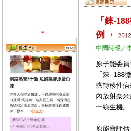
「錸-1
例
/ 2012.
中國時報／
原子能委員
「錸- 1
網路熱賣3千瓶 魚鱗製膠原蛋白
癌轉移性病
凍
許多人都吃過果凍，不過您有吃膠原蛋
內放射奈米
白凍嗎?高雄市一名家庭主婦，將深海魚
一線生機。
魚鱗熬出膠原蛋白，去掉腥味後作成果
凍，原本.......<
詳全文
>
‧
新鮮CAS上等赤肉 擄...
‧
牛蒡變助排 5色蔬菜味...
原能會評估