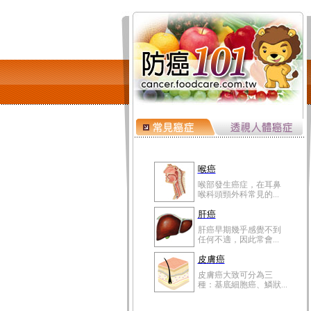
喉癌
喉部發生癌症，在耳鼻
喉科頭頸外科常見的...
肝癌
肝癌早期幾乎感覺不到
任何不適，因此常會...
皮膚癌
皮膚癌大致可分為三
種：基底細胞癌、鱗狀...