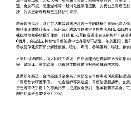
過年容易放縱，大吃大喝，增加腸胃負擔，間接導致胃炎、胃潰瘍，
適、食慾不振、體重減輕等一般消化性潰瘍症狀，其實也是胃癌症狀
診，許多患者發現時已是轉移性胃癌。
隨著醫療進步，以往存活期普遍無法超過一年的轉移性胃癌已邁入個
瘤科張正雄醫師表示，臨床統計約16%轉移性胃癌患者為HER2陽
株抗體標靶藥物搭配化療，針對HER2蛋白質過度表現的族群可延長中位
6個月，突破過去轉移性胃癌治療中位存活期不超過一年的瓶頸，且
善或暫停化療而部分解除疲倦、噁心、疼痛、吞嚥困難、嘔吐、厭食
不適症狀緩解後，病人因體力恢復，自然會開始想嘗試吃過去熟悉喜
變，是臨床上重要課題，吃得好才能儲備面對未來挑戰的本錢。
農曆新年將至，台灣癌症基金會為了幫助全台胃癌患者與家屬快樂過
「胃癌飲食呵護手冊」，包含醫師專業建議、胃癌治療新趨勢、創意
癌患者可依手冊中的專業指導，把握飲食原則，過年聰明享美食。可
灣癌症基金會02-8787-9907。