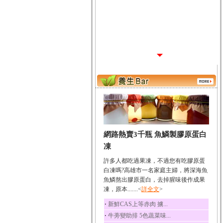
網路熱賣3千瓶 魚鱗製膠原蛋白
凍
許多人都吃過果凍，不過您有吃膠原蛋
白凍嗎?高雄市一名家庭主婦，將深海魚
魚鱗熬出膠原蛋白，去掉腥味後作成果
凍，原本.......<
詳全文
>
‧
新鮮CAS上等赤肉 擄...
‧
牛蒡變助排 5色蔬菜味...