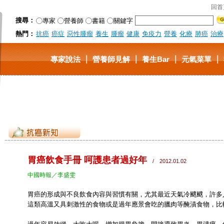
回首
搜尋：
專家
營養師
書籍
關鍵字
熱門：
抗癌
癌症
惡性腫瘤
養生
腫瘤
健康
免疫力
營養
化療
肺癌
治療
｜
｜
｜
｜
專家說法
營養師見解
養生Bar
元氣菜單
胃癌飲食手冊 呵護患者過好年
/ 2012.01.02
中國時報／李盛雯
胃癌的形成與不良飲食內容與習慣有關，尤其最近天氣冷颼颼，許多
這類高溫又具刺激性的食物或是過年應景會吃的臘肉等醃漬食物，比