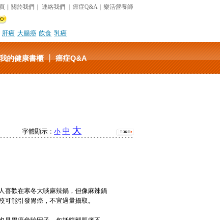
頁
｜
關於我們
｜
連絡我們
｜
癌症Q&A
｜
樂活營養師
肝癌
大腸癌
飲食
乳癌
｜
我的健康書櫃
癌症Q&A
大
中
字體顯示：
小
人喜歡在寒冬大啖麻辣鍋，但像麻辣鍋
較可能引發胃癌，不宜過量攝取。