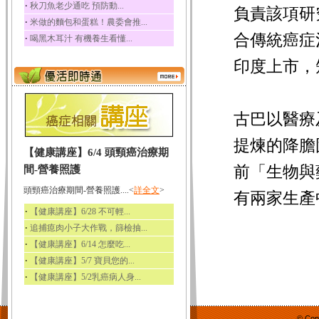
‧
秋刀魚老少通吃 預防動...
負責該項研
‧
米做的麵包和蛋糕！農委會推...
合傳統癌症
‧
喝黑木耳汁 有機養生看懂...
印度上市，
古巴以醫療
提煉的降膽
【健康講座】6/4 頭頸癌治療期
前「生物與
間-營養照護
頭頸癌治療期間-營養照護....<
詳全文
>
有兩家生產
‧
【健康講座】6/28 不可輕...
‧
追捕瘜肉小子大作戰，篩檢抽...
‧
【健康講座】6/14 怎麼吃...
‧
【健康講座】5/7 寶貝您的...
‧
【健康講座】5/2乳癌病人身...
© Cop