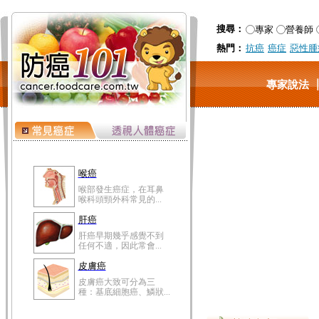
搜尋：
專家
營養師
熱門：
抗癌
癌症
惡性腫
專家說法
喉癌
喉部發生癌症，在耳鼻
喉科頭頸外科常見的...
肝癌
肝癌早期幾乎感覺不到
任何不適，因此常會...
皮膚癌
皮膚癌大致可分為三
種：基底細胞癌、鱗狀...