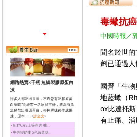
毒蠍抗癌
中國時報／
聞名於世的
劑已通過人
網路熱賣3千瓶 魚鱗製膠原蛋白
國營「生物
凍
地藍蠍（Rho
許多人都吃過果凍，不過您有吃膠原蛋
白凍嗎?高雄市一名家庭主婦，將深海魚
ox比達托
魚鱗熬出膠原蛋白，去掉腥味後作成果
凍，原本.......<
詳全文
>
有止痛、消
‧
新鮮CAS上等赤肉 擄...
‧
牛蒡變助排 5色蔬菜味...