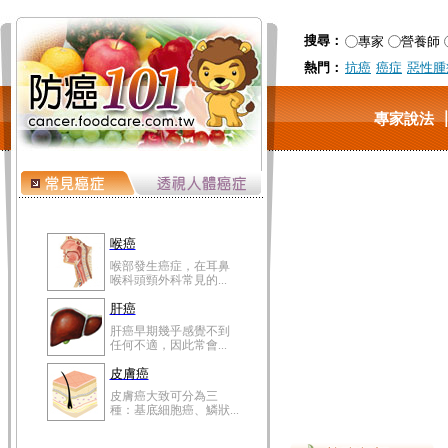
搜尋：
專家
營養師
熱門：
抗癌
癌症
惡性腫
專家說法
喉癌
喉部發生癌症，在耳鼻
喉科頭頸外科常見的...
肝癌
肝癌早期幾乎感覺不到
任何不適，因此常會...
皮膚癌
皮膚癌大致可分為三
種：基底細胞癌、鱗狀...