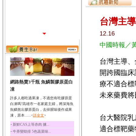
台灣主導
12.16
中國時報／
台灣主導、
開跨國臨床
網路熱賣3千瓶 魚鱗製膠原蛋白
療不適合標
凍
未來藥費將
許多人都吃過果凍，不過您有吃膠原蛋
白凍嗎?高雄市一名家庭主婦，將深海魚
魚鱗熬出膠原蛋白，去掉腥味後作成果
凍，原本.......<
詳全文
>
台大醫院乳
‧
新鮮CAS上等赤肉 擄...
適合標靶藥
‧
牛蒡變助排 5色蔬菜味...