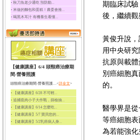
‧
期臨床試驗
秋刀魚老少通吃 預防動...
‧
米做的麵包和蛋糕！農委會推...
後，繼續觀
‧
喝黑木耳汁 有機養生看懂...
黃俊升說，
用中央研究
抗原與載體
【健康講座】6/4 頭頸癌治療期
別癌細胞真
間-營養照護
的。
頭頸癌治療期間-營養照護....<
詳全文
>
‧
【健康講座】6/28 不可輕...
‧
追捕瘜肉小子大作戰，篩檢抽...
醫學界是從
‧
【健康講座】6/14 怎麼吃...
‧
【健康講座】5/7 寶貝您的...
等癌細胞表
‧
【健康講座】5/2乳癌病人身...
為若能強化