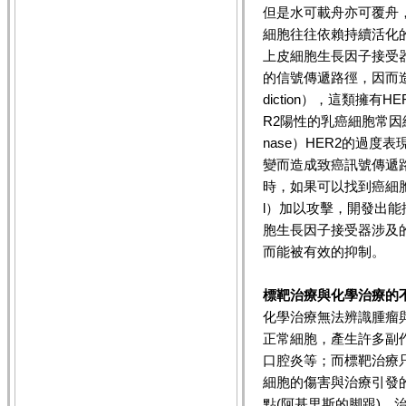
但是水可載舟亦可覆舟
細胞往往依賴持續活化的腫瘤
上皮細胞生長因子接受
的信號傳遞路徑，因而造成
diction），這類擁
R2陽性的乳癌細胞常因細胞膜
nase）HER2的過度表現
變而造成致癌訊號傳遞路
時，如果可以找到癌細胞的致
l）加以攻擊，開發出能
胞生長因子接受器涉及
而能被有效的抑制。
標靶治療與化學治療的
化學治療無法辨識腫瘤
正常細胞，產生許多副
口腔炎等；而標靶治療
細胞的傷害與治療引發
點(阿基里斯的脚跟)