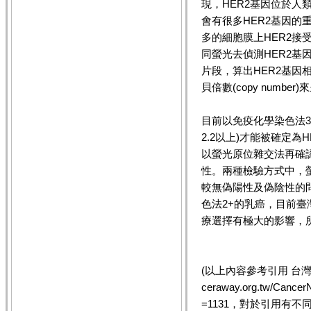
現，HER2基因位於人
會有很多HER2基因的
多的細胞膜上HER2
同螢光去偵測HER2基
片段，算出HER2基因
貝倍數(copy number
目前以免疫化學染色法3
2.2以上)才能被確定為
以螢光原位雜交法再確認
性。兩種檢驗方式中，螢
較無偽陽性及偽陰性的
色法2+的乳癌，目前
療選擇有極大的影響，
(以上內容參考引用 台灣癌症
ceraway.org.tw/Canc
=1131，對於引用有