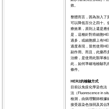
效。
整體而言，因為加入了
可以降低百分之四十。
療效果，原則上還是應
是，這種針對癌細胞HE
過多，或細胞膜上有HE
過度表現，冒然使用H
副作用。而且，此藥昂
治療，是使用此類單株
此，如何準確地檢驗乳
條件。
HER2的檢驗方式
目前以免疫化學染色法（Imm
法（Fluorescence in 
檢測，由病理醫師根據
接受器染色強弱及其佔乳