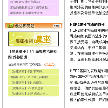
子作阻斷，特別是針對
‧
秋刀魚老少通吃 預防動...
裂所涉及的細胞內訊息
‧
米做的麵包和蛋糕！農委會推...
反應率及希望降低治療
‧
喝黑木耳汁 有機養生看懂...
HER2陽性乳癌的特性
HER2陽性乳癌細胞的
乳癌細胞表面有過多的H
因子接受器，自我或與
受器結合，形成二聚體
【健康講座】6/4 頭頸癌治療期
遞，在腫瘤細胞生理扮
間-營養照護
生、促進乳癌細胞分裂
頭頸癌治療期間-營養照護....<
詳全文
>
HER2基因的表現是
‧
【健康講座】6/28 不可輕...
25%-30%左右的乳
‧
追捕瘜肉小子大作戰，篩檢抽...
的HER2基因過多的
‧
【健康講座】6/14 怎麼吃...
移復發。他們的癌細胞
‧
【健康講座】5/7 寶貝您的...
‧
病患即使完成傳統的手
【健康講座】5/2乳癌病人身...
極大的毒性代價，癌細