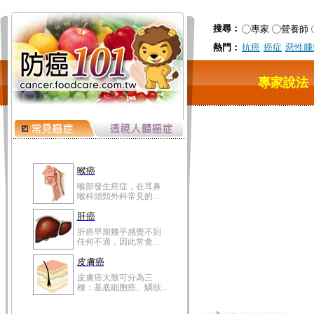
搜尋：
專家
營養師
熱門：
抗癌
癌症
惡性腫
專家說法
喉癌
喉部發生癌症，在耳鼻
喉科頭頸外科常見的...
肝癌
肝癌早期幾乎感覺不到
任何不適，因此常會...
皮膚癌
皮膚癌大致可分為三
種：基底細胞癌、鱗狀...