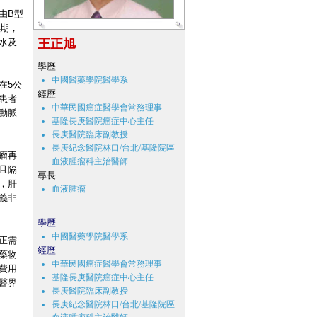
由B型
初期，
水及
王正旭
學歷
中國醫藥學院醫學系
在5公
經歷
患者
中華民國癌症醫學會常務理事
動脈
基隆長庚醫院癌症中心主任
長庚醫院臨床副教授
長庚紀念醫院林口/台北/基隆院區
瘤再
血液腫瘤科主治醫師
且隔
專長
，肝
血液腫瘤
義非
學歷
中國醫藥學院醫學系
正需
經歷
藥物
中華民國癌症醫學會常務理事
費用
基隆長庚醫院癌症中心主任
醫界
長庚醫院臨床副教授
長庚紀念醫院林口/台北/基隆院區