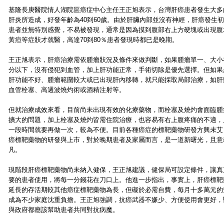
基隆長庚醫院情人湖院區癌症中心主任王正旭表示，台灣肝癌患者發生大多
肝炎所造成，好發年齡為40到60歲。由於肝臟內部並沒有神經，肝癌發生
患者並無特別感覺，不易被發現，通常是因為摸到腹部右上方硬塊或出現腹
黃疸等症狀才就醫，高達70到80％患者發現時都已是晚期。
王正旭表示，肝癌治療需依腫瘤狀況及條件來做判斷，如果腫瘤單一、大小
分以下，沒有侵犯到血管，加上肝功能正常，手術切除是優先選擇。但如果
肝功能不好、腫瘤範圍較大或已出現肝內移轉，就只能採取局部治療，如肝
血管栓塞、高週波燒灼術或酒精注射等。
但就治療成效來看，目前尚未出現有效的化療藥物，而栓塞及燒灼會面臨腫
擴大的問題，加上栓塞及燒灼皆需住院治療，也容易有右上腹疼痛的不適，
一段時間就要再做一次，較為不便。目前各種癌症的標靶藥物研發方興未艾
癌標靶藥物的研發與上市，對於晚期患者及家屬而言，是一道新曙光，且意
凡。
現階段肝癌標靶藥物尚未納入健保，王正旭建議，健保局可設定條件，讓真
要的患者使用，將每一分錢花在刀口上。他進一步指出，事實上，肝癌標靶
延長的存活期較其他癌症標靶藥物為長，但礙於必需自費，每月十多萬元的
成為不少家庭沈重負擔。王正旭強調，抗癌武器不嫌少、方便使用會更好，
與政府都應該幫助患者共同對抗病魔。