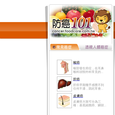
喉癌
喉部發生癌症，在耳鼻
喉科頭頸外科常見的...
肝癌
肝癌早期幾乎感覺不到
任何不適，因此常會...
皮膚癌
皮膚癌大致可分為三
種：基底細胞癌、鱗狀...