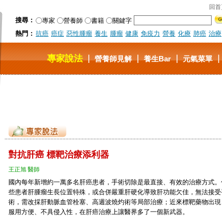
回首
搜尋：
專家
營養師
書籍
關鍵字
熱門：
抗癌
癌症
惡性腫瘤
養生
腫瘤
健康
免疫力
營養
化療
肺癌
治療
專家說法
｜
｜
｜
營養師見解
養生Bar
元氣菜單
對抗肝癌 標靶治療添利器
王正旭 醫師
國內每年新增約一萬多名肝癌患者，手術切除是最直接、有效的治療方式。
些患者肝腫瘤生長位置特殊，或合併嚴重肝硬化導致肝功能欠佳，無法接受
術，需改採肝動脈血管栓塞、高週波燒灼術等局部治療；近來標靶藥物出現
服用方便、不具侵入性，在肝癌治療上讓醫界多了一個新武器。