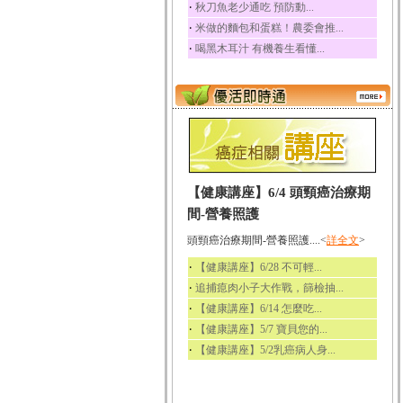
‧
秋刀魚老少通吃 預防動...
‧
米做的麵包和蛋糕！農委會推...
‧
喝黑木耳汁 有機養生看懂...
【健康講座】6/4 頭頸癌治療期
間-營養照護
頭頸癌治療期間-營養照護....<
詳全文
>
‧
【健康講座】6/28 不可輕...
‧
追捕瘜肉小子大作戰，篩檢抽...
‧
【健康講座】6/14 怎麼吃...
‧
【健康講座】5/7 寶貝您的...
‧
【健康講座】5/2乳癌病人身...