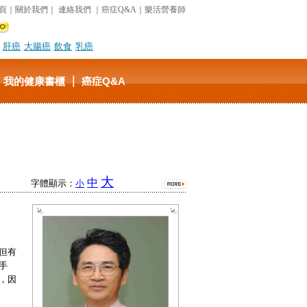
頁
｜
關於我們
｜
連絡我們
｜
癌症Q&A
｜
樂活營養師
肝癌
大腸癌
飲食
乳癌
｜
｜
我的健康書櫃
癌症Q&A
大
中
字體顯示：
小
但有
手
，因