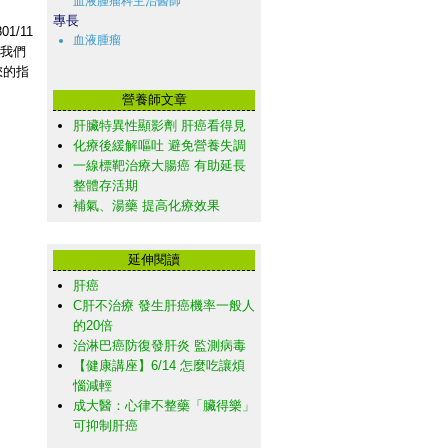
血液腫瘤科主治醫師
專長
01/11
血液腫瘤
，我們
您的指
營養師文章
肝臟特異性顯影劑 肝癌看得見
化療後緩解嘔吐 避免營養失調
一線標靶治療大腸癌 有助延長
整體存活期
補氣、湯藥 提高化療效果
延伸閱讀
肝癌
C肝不治療 發生肝癌機率一般人
的20倍
治淋巴癌防復發肝炎 監測病毒
【健康講座】6/14 怎麼吃讓煩
惱減輕
成大醫：心律不整藥「臟得樂」
可抑制肝癌