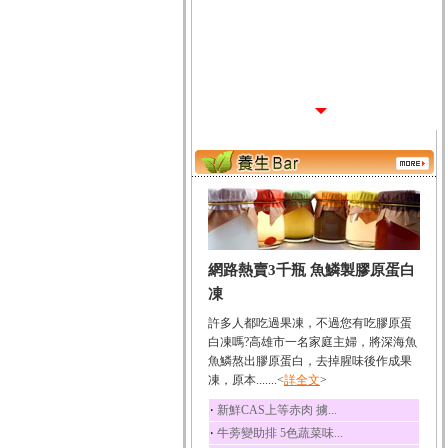
網路熱賣3千瓶 魚鱗製膠原蛋白
凍
許多人都吃過果凍，不過您有吃膠原蛋
白凍嗎?高雄市一名家庭主婦，將深海魚
魚鱗熬出膠原蛋白，去掉腥味後作成果
凍，原本.......<
詳全文
>
‧
新鮮CAS上等赤肉 擄...
‧
牛蒡變助排 5色蔬菜味...