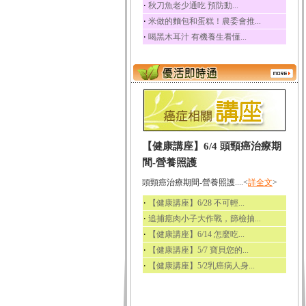
‧
秋刀魚老少通吃 預防動...
‧
米做的麵包和蛋糕！農委會推...
‧
喝黑木耳汁 有機養生看懂...
【健康講座】6/4 頭頸癌治療期
間-營養照護
頭頸癌治療期間-營養照護....<
詳全文
>
‧
【健康講座】6/28 不可輕...
‧
追捕瘜肉小子大作戰，篩檢抽...
‧
【健康講座】6/14 怎麼吃...
‧
【健康講座】5/7 寶貝您的...
‧
【健康講座】5/2乳癌病人身...