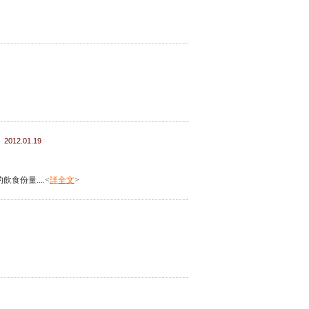
2012.01.19
飲食份量....<
詳全文
>