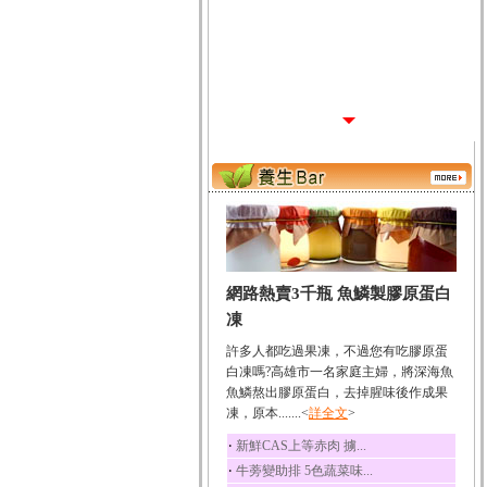
網路熱賣3千瓶 魚鱗製膠原蛋白
凍
許多人都吃過果凍，不過您有吃膠原蛋
白凍嗎?高雄市一名家庭主婦，將深海魚
魚鱗熬出膠原蛋白，去掉腥味後作成果
凍，原本.......<
詳全文
>
‧
新鮮CAS上等赤肉 擄...
‧
牛蒡變助排 5色蔬菜味...