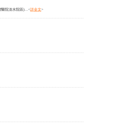
醫院淡水院區)....<
詳全文
>