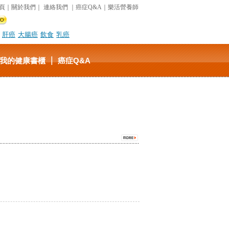
頁
｜
關於我們
｜
連絡我們
｜
癌症Q&A
｜
樂活營養師
肝癌
大腸癌
飲食
乳癌
｜
我的健康書櫃
癌症Q&A