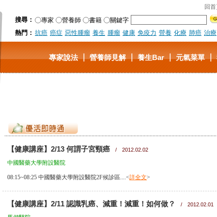
回首
搜尋：
專家
營養師
書籍
關鍵字
熱門：
抗癌
癌症
惡性腫瘤
養生
腫瘤
健康
免疫力
營養
化療
肺癌
治療
｜
｜
｜
｜
專家說法
營養師見解
養生Bar
元氣菜單
【健康講座】2/13 何謂子宮頸癌
/ 2012.02.02
中國醫藥大學附設醫院
08:15~08:25 中國醫藥大學附設醫院2F候診區....<
詳全文
>
【健康講座】2/11 認識乳癌、減重！減重！如何做？
/ 2012.02.01