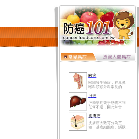
喉癌
喉部發生癌症，在耳鼻
喉科頭頸外科常見的...
肝癌
肝癌早期幾乎感覺不到
任何不適，因此常會...
皮膚癌
皮膚癌大致可分為三
種：基底細胞癌、鱗狀...