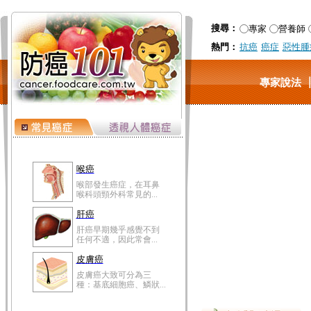
搜尋：
專家
營養師
熱門：
抗癌
癌症
惡性腫
專家說法
喉癌
喉部發生癌症，在耳鼻
喉科頭頸外科常見的...
肝癌
肝癌早期幾乎感覺不到
任何不適，因此常會...
皮膚癌
皮膚癌大致可分為三
種：基底細胞癌、鱗狀...