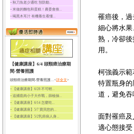
‧
秋刀魚老少通吃 預防動...
‧
米做的麵包和蛋糕！農委會推...
罹癌後，過
‧
喝黑木耳汁 有機養生看懂...
細心將水果
熟，冷卻後
用。
【健康講座】6/4 頭頸癌治療期
柯強義示範
間-營養照護
頭頸癌治療期間-營養照護....<
詳全文
>
特置瓶身的
‧
【健康講座】6/28 不可輕...
道，避免吞
‧
追捕瘜肉小子大作戰，篩檢抽...
‧
【健康講座】6/14 怎麼吃...
‧
【健康講座】5/7 寶貝您的...
面對罹癌及
‧
【健康講座】5/2乳癌病人身...
適心態接受