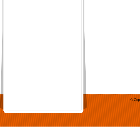
© Cop