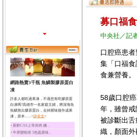
募口福食
中央社／記者
口腔癌患者
集「口福食
食兼營養。
網路熱賣3千瓶 魚鱗製膠原蛋白
凍
58歲口腔
許多人都吃過果凍，不過您有吃膠原蛋
白凍嗎?高雄市一名家庭主婦，將深海魚
年，雖曾戒
魚鱗熬出膠原蛋白，去掉腥味後作成果
凍，原本.......<
詳全文
>
被診斷出舌
‧
新鮮CAS上等赤肉 擄...
織，顏面外
‧
牛蒡變助排 5色蔬菜味...