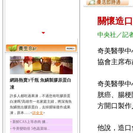
關懷造口
中央社／記者
奇美醫學中
協會主席布
網路熱賣3千瓶 魚鱗製膠原蛋白
奇美醫學中
凍
胱癌、腸梗
許多人都吃過果凍，不過您有吃膠原蛋
白凍嗎?高雄市一名家庭主婦，將深海魚
方開口製作
魚鱗熬出膠原蛋白，去掉腥味後作成果
凍，原本.......<
詳全文
>
‧
新鮮CAS上等赤肉 擄...
他說，造口
‧
牛蒡變助排 5色蔬菜味...