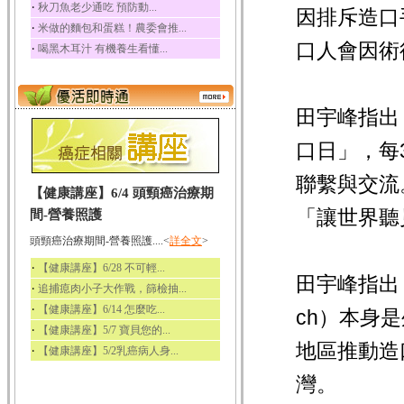
‧
秋刀魚老少通吃 預防動...
因排斥造口
‧
米做的麵包和蛋糕！農委會推...
口人會因術
‧
喝黑木耳汁 有機養生看懂...
田宇峰指出
口日」，每
聯繫與交流
【健康講座】6/4 頭頸癌治療期
「讓世界聽
間-營養照護
頭頸癌治療期間-營養照護....<
詳全文
>
‧
【健康講座】6/28 不可輕...
田宇峰指出，
‧
追捕瘜肉小子大作戰，篩檢抽...
‧
【健康講座】6/14 怎麼吃...
ch）本身
‧
【健康講座】5/7 寶貝您的...
地區推動造
‧
【健康講座】5/2乳癌病人身...
灣。