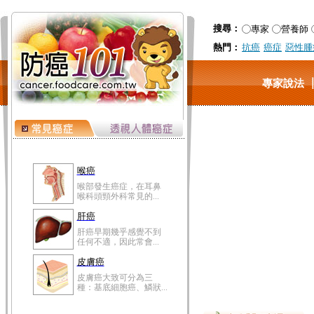
搜尋：
專家
營養師
熱門：
抗癌
癌症
惡性腫
專家說法
喉癌
喉部發生癌症，在耳鼻
喉科頭頸外科常見的...
肝癌
肝癌早期幾乎感覺不到
任何不適，因此常會...
皮膚癌
皮膚癌大致可分為三
種：基底細胞癌、鱗狀...