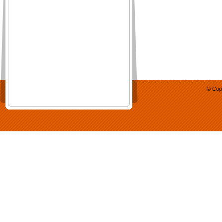
© Cop