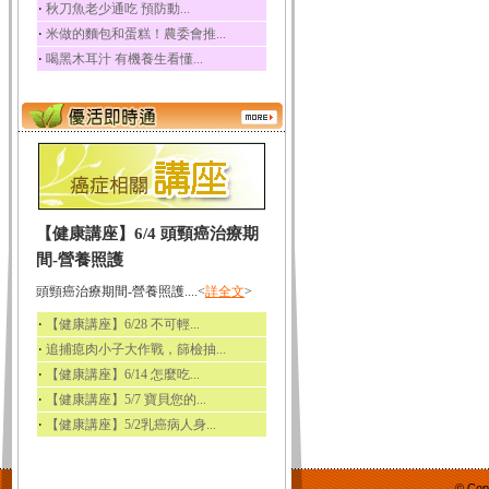
‧
秋刀魚老少通吃 預防動...
‧
米做的麵包和蛋糕！農委會推...
‧
喝黑木耳汁 有機養生看懂...
【健康講座】6/4 頭頸癌治療期
間-營養照護
頭頸癌治療期間-營養照護....<
詳全文
>
‧
【健康講座】6/28 不可輕...
‧
追捕瘜肉小子大作戰，篩檢抽...
‧
【健康講座】6/14 怎麼吃...
‧
【健康講座】5/7 寶貝您的...
‧
【健康講座】5/2乳癌病人身...
© Cop