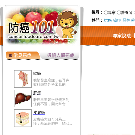
搜尋：
專家
營養師
熱門：
抗癌
癌症
惡性腫
專家說法
喉癌
喉部發生癌症，在耳鼻
喉科頭頸外科常見的...
肝癌
肝癌早期幾乎感覺不到
任何不適，因此常會...
皮膚癌
皮膚癌大致可分為三
種：基底細胞癌、鱗狀...