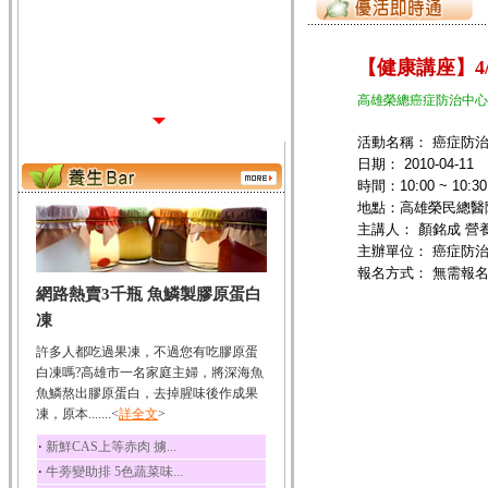
【健康講座】4
高雄榮總癌症防治中心
活動名稱：
癌症防
日期： 2010-04-11
時間：10:00 ~ 10:3
地點：高雄榮民總醫
主講人：
顏銘成 營
主辦單位： 癌症防
報名方式： 無需報
網路熱賣3千瓶 魚鱗製膠原蛋白
凍
許多人都吃過果凍，不過您有吃膠原蛋
白凍嗎?高雄市一名家庭主婦，將深海魚
魚鱗熬出膠原蛋白，去掉腥味後作成果
凍，原本.......<
詳全文
>
‧
新鮮CAS上等赤肉 擄...
‧
牛蒡變助排 5色蔬菜味...