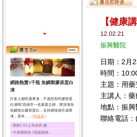
【健康講
12.02.21
振興醫院
日期：2月23
時間：10:00
網路熱賣3千瓶 魚鱗製膠原蛋白
主題：用藥
凍
主講人：藥
許多人都吃過果凍，不過您有吃膠原蛋
白凍嗎?高雄市一名家庭主婦，將深海魚
地點：振興
魚鱗熬出膠原蛋白，去掉腥味後作成果
凍，原本.......<
詳全文
>
聯絡電話：(0
‧
新鮮CAS上等赤肉 擄...
‧
牛蒡變助排 5色蔬菜味...