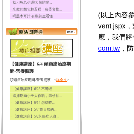
‧
秋刀魚老少通吃 預防動...
‧
米做的麵包和蛋糕！農委會推...
(以上內容參考引
‧
喝黑木耳汁 有機養生看懂...
vent.j
應，我們將
com.tw
，防
【健康講座】6/4 頭頸癌治療期
間-營養照護
頭頸癌治療期間-營養照護....<
詳全文
>
‧
【健康講座】6/28 不可輕...
‧
追捕瘜肉小子大作戰，篩檢抽...
‧
【健康講座】6/14 怎麼吃...
‧
【健康講座】5/7 寶貝您的...
‧
【健康講座】5/2乳癌病人身...