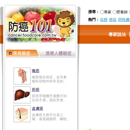
搜尋：
專家
營養師
熱門：
抗癌
癌症
惡性腫
專家說法
喉癌
喉部發生癌症，在耳鼻
喉科頭頸外科常見的...
肝癌
肝癌早期幾乎感覺不到
任何不適，因此常會...
皮膚癌
皮膚癌大致可分為三
種：基底細胞癌、鱗狀...