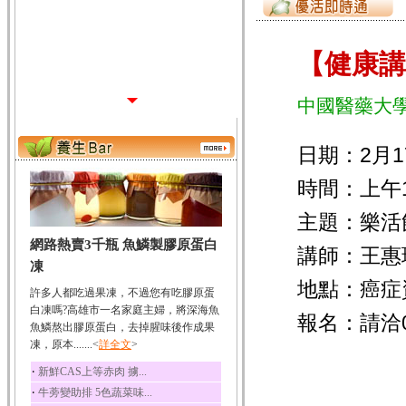
【健康講座
中國醫藥大
日期：2月1
時間：上午10:
主題：樂活飲
網路熱賣3千瓶 魚鱗製膠原蛋白
講師：王惠
凍
地點：癌症
許多人都吃過果凍，不過您有吃膠原蛋
白凍嗎?高雄市一名家庭主婦，將深海魚
報名：請洽04
魚鱗熬出膠原蛋白，去掉腥味後作成果
凍，原本.......<
詳全文
>
‧
新鮮CAS上等赤肉 擄...
‧
牛蒡變助排 5色蔬菜味...