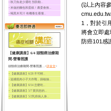
‧
秋刀魚老少通吃 預防動...
(以上內容參考
‧
米做的麵包和蛋糕！農委會推...
cmu.edu.tw
‧
喝黑木耳汁 有機養生看懂...
1，對於引
將會立即處
防癌101感
【健康講座】6/4 頭頸癌治療期
間-營養照護
頭頸癌治療期間-營養照護....<
詳全文
>
‧
【健康講座】6/28 不可輕...
‧
追捕瘜肉小子大作戰，篩檢抽...
‧
【健康講座】6/14 怎麼吃...
‧
【健康講座】5/7 寶貝您的...
‧
【健康講座】5/2乳癌病人身...