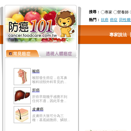
搜尋：
專家
營養師
熱門：
抗癌
癌症
惡性腫
專家說法
喉癌
喉部發生癌症，在耳鼻
喉科頭頸外科常見的...
肝癌
肝癌早期幾乎感覺不到
任何不適，因此常會...
皮膚癌
皮膚癌大致可分為三
種：基底細胞癌、鱗狀...